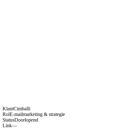
Toshi Labs
.
AI-agents
Werkwijze
Projecten
Blog
Plan gesprek
nl
nl
Klant
Cimballi
Rol
E-mailmarketing & strategie
Status
Doorlopend
Link
—